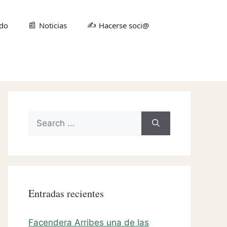
📰
✍️
ndo
Noticias
Hacerse soci@
Search
for:
Entradas recientes
Facendera Arribes una de las