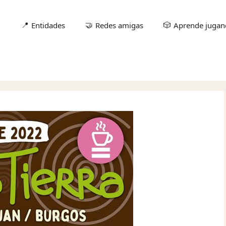
📍
🤝
🎲
Entidades
Redes amigas
Aprende juga